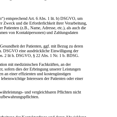
ten“) entsprechend Art. 6 Abs. 1 lit. b) DSGVO, um
er Zweck und die Erforderlichkeit ihrer Verarbeitung,
Patienten (z.B., Name, Adresse, etc.), als auch die
 Namen von Kontaktpersonen) und Zahlungsdaten
esundheit der Patienten, ggf. mit Bezug zu deren
lit. a. DSGVO eine ausdrückliche Einwilligung der
bs. 2 lit h. DSGVO, § 22 Abs. 1 Nr. 1 b. BDSG.
ation mit medizinischen Fachkräften, an der
ter, sofern dies der Erbringung unserer Leistungen
en an einer effizienten und kostengünstigen
lebenswichtige Interessen der Patienten oder einer
ährleistungs- und vergleichbaren Pflichten nicht
 Aufbewahrungspflichten.