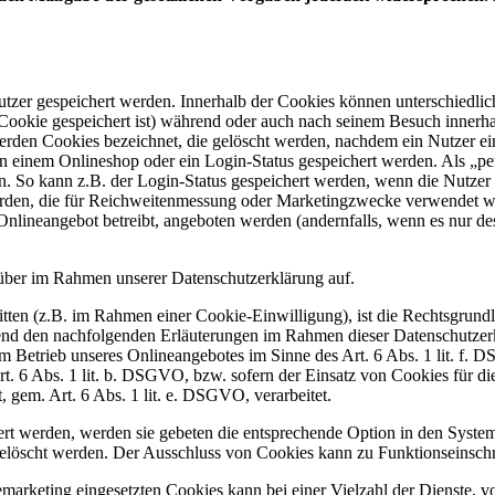
utzer gespeichert werden. Innerhalb der Cookies können unterschiedli
ookie gespeichert ist) während oder auch nach seinem Besuch innerha
erden Cookies bezeichnet, die gelöscht werden, nachdem ein Nutzer ei
 in einem Onlineshop oder ein Login-Status gespeichert werden. Als „p
en. So kann z.B. der Login-Status gespeichert werden, wenn die Nutze
werden, die für Reichweitenmessung oder Marketingzwecke verwendet 
Onlineangebot betreibt, angeboten werden (andernfalls, wenn es nur de
über im Rahmen unserer Datenschutzerklärung auf.
tten (z.B. im Rahmen einer Cookie-Einwilligung), ist die Rechtsgrundl
nd den nachfolgenden Erläuterungen im Rahmen dieser Datenschutzerk
hem Betrieb unseres Onlineangebotes im Sinne des Art. 6 Abs. 1 lit. f.
Art. 6 Abs. 1 lit. b. DSGVO, bzw. sofern der Einsatz von Cookies für 
t, gem. Art. 6 Abs. 1 lit. e. DSGVO, verarbeitet.
ert werden, werden sie gebeten die entsprechende Option in den System
elöscht werden. Der Ausschluss von Cookies kann zu Funktionseinsch
arketing eingesetzten Cookies kann bei einer Vielzahl der Dienste, vo