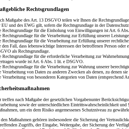
ßgebliche Rechtsgrundlagen
ch Maßgabe des Art. 13 DSGVO teilen wir Ihnen die Rechtsgrundlage
r EU und des EWG gilt, sofern die Rechtsgrundlage in der Datenschutz
e Rechtsgrundlage für die Einholung von Einwilligungen ist Art. 6 Abs
e Rechtsgrundlage für die Verarbeitung zur Erfüllung unserer Leistu
e Rechtsgrundlage für die Verarbeitung zur Erfüllung unserer rechtliche
r den Fall, dass lebenswichtige Interessen der betroffenen Person oder 
GVO als Rechtsgrundlage.
e Rechtsgrundlage für die erforderliche Verarbeitung zur Wahrnehmung e
ertragen wurde ist Art. 6 Abs. 1 lit. e DSGVO.
e Rechtsgrundlage für die Verarbeitung zur Wahrung unserer berechtigte
e Verarbeitung von Daten zu anderen Zwecken als denen, zu denen si
e Verarbeitung von besonderen Kategorien von Daten (entsprechend 
icherheitsmaßnahmen
r treffen nach Maßgabe der gesetzlichen Vorgabenunter Berücksichtig
rarbeitung sowie der unterschiedlichen Eintrittswahrscheinlichkeit und 
ßnahmen, um ein dem Risiko angemessenes Schutzniveau zu gewährle
 den Maßnahmen gehören insbesondere die Sicherung der Vertraulichkeit
treffenden Zugriffs, der Eingabe, Weitergabe, der Sicherung der Verfü