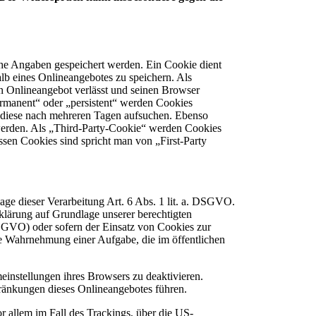
che Angaben gespeichert werden. Ein Cookie dient
lb eines Onlineangebotes zu speichern. Als
n Onlineangebot verlässt und seinen Browser
ermanent“ oder „persistent“ werden Cookies
r diese nach mehreren Tagen aufsuchen. Ebenso
werden. Als „Third-Party-Cookie“ werden Cookies
ssen Cookies sind spricht man von „First-Party
age dieser Verarbeitung Art. 6 Abs. 1 lit. a. DSGVO.
lärung auf Grundlage unserer berechtigten
 DSGVO) oder sofern der Einsatz von Cookies zur
die Wahrnehmung einer Aufgabe, die im öffentlichen
einstellungen ihres Browsers zu deaktivieren.
ränkungen dieses Onlineangebotes führen.
r allem im Fall des Trackings, über die US-