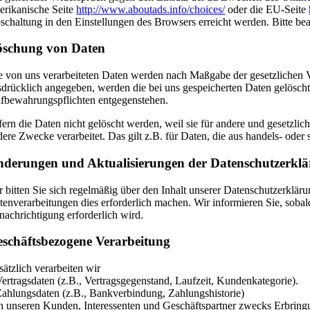
erikanische Seite
http://www.aboutads.info/choices/
oder die EU-Seite
schaltung in den Einstellungen des Browsers erreicht werden. Bitte be
öschung von Daten
e von uns verarbeiteten Daten werden nach Maßgabe der gesetzlichen V
sdrücklich angegeben, werden die bei uns gespeicherten Daten gelöscht
fbewahrungspflichten entgegenstehen.
fern die Daten nicht gelöscht werden, weil sie für andere und gesetzlic
dere Zwecke verarbeitet. Das gilt z.B. für Daten, die aus handels- od
derungen und Aktualisierungen der Datenschutzerkl
r bitten Sie sich regelmäßig über den Inhalt unserer Datenschutzerklä
tenverarbeitungen dies erforderlich machen. Wir informieren Sie, sobal
nachrichtigung erforderlich wird.
schäftsbezogene Verarbeitung
sätzlich verarbeiten wir
Vertragsdaten (z.B., Vertragsgegenstand, Laufzeit, Kundenkategorie).
Zahlungsdaten (z.B., Bankverbindung, Zahlungshistorie)
n unseren Kunden, Interessenten und Geschäftspartner zwecks Erbring