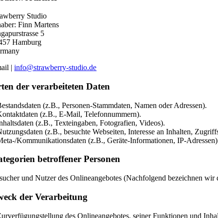
rawberry Studio
haber: Finn Martens
ngapurstrasse 5
457 Hamburg
rmany
ail |
info@strawberry-studio.de
ten der verarbeiteten Daten
Bestandsdaten (z.B., Personen-Stammdaten, Namen oder Adressen).
Kontaktdaten (z.B., E-Mail, Telefonnummern).
Inhaltsdaten (z.B., Texteingaben, Fotografien, Videos).
Nutzungsdaten (z.B., besuchte Webseiten, Interesse an Inhalten, Zugriffs
Meta-/Kommunikationsdaten (z.B., Geräte-Informationen, IP-Adressen)
tegorien betroffener Personen
sucher und Nutzer des Onlineangebotes (Nachfolgend bezeichnen wir d
eck der Verarbeitung
Zurverfügungstellung des Onlineangebotes, seiner Funktionen und Inhal