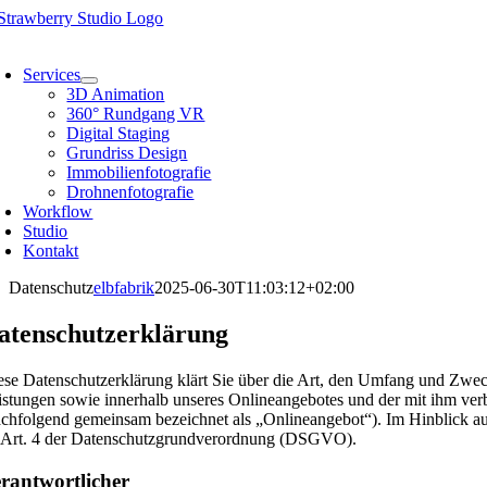
Skip
to
oggle
content
avigation
Services
3D Animation
360° Rundgang VR
Digital Staging
Grundriss Design
Immobilienfotografie
Drohnenfotografie
Workflow
Studio
Kontakt
Datenschutz
elbfabrik
2025-06-30T11:03:12+02:00
atenschutzerklärung
ese Datenschutzerklärung klärt Sie über die Art, den Umfang und Zw
istungen sowie innerhalb unseres Onlineangebotes und der mit ihm ver
achfolgend gemeinsam bezeichnet als „Onlineangebot“). Im Hinblick auf
 Art. 4 der Datenschutzgrundverordnung (DSGVO).
rantwortlicher