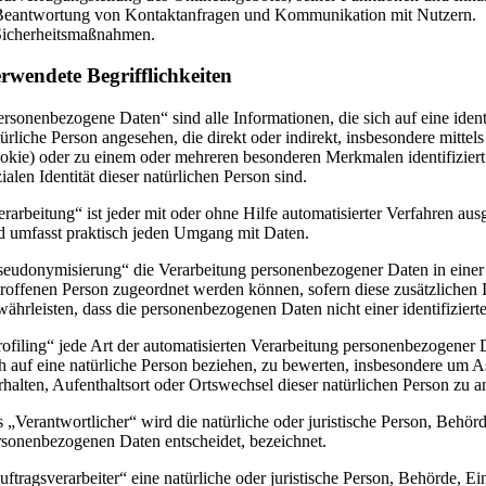
Beantwortung von Kontaktanfragen und Kommunikation mit Nutzern.
Sicherheitsmaßnahmen.
rwendete Begrifflichkeiten
ersonenbezogene Daten“ sind alle Informationen, die sich auf eine identi
türliche Person angesehen, die direkt oder indirekt, insbesondere mi
okie) oder zu einem oder mehreren besonderen Merkmalen identifiziert 
ialen Identität dieser natürlichen Person sind.
erarbeitung“ ist jeder mit oder ohne Hilfe automatisierter Verfahren 
d umfasst praktisch jeden Umgang mit Daten.
seudonymisierung“ die Verarbeitung personenbezogener Daten in einer 
troffenen Person zugeordnet werden können, sofern diese zusätzlichen
währleisten, dass die personenbezogenen Daten nicht einer identifiziert
rofiling“ jede Art der automatisierten Verarbeitung personenbezogener
ch auf eine natürliche Person beziehen, zu bewerten, insbesondere um As
rhalten, Aufenthaltsort oder Ortswechsel dieser natürlichen Person zu 
s „Verantwortlicher“ wird die natürliche oder juristische Person, Behö
rsonenbezogenen Daten entscheidet, bezeichnet.
uftragsverarbeiter“ eine natürliche oder juristische Person, Behörde, E