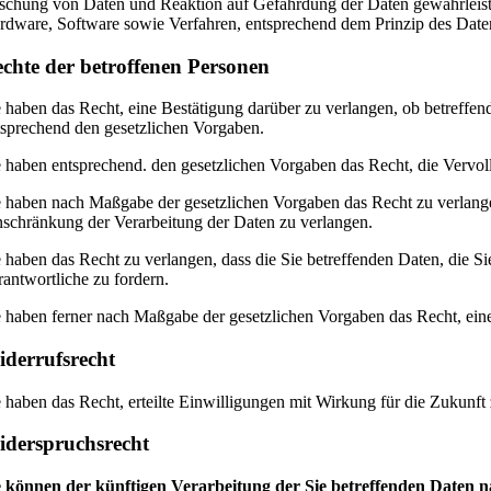
schung von Daten und Reaktion auf Gefährdung der Daten gewährleiste
rdware, Software sowie Verfahren, entsprechend dem Prinzip des Daten
chte der betroffenen Personen
e haben das Recht, eine Bestätigung darüber zu verlangen, ob betreffe
tsprechend den gesetzlichen Vorgaben.
e haben entsprechend. den gesetzlichen Vorgaben das Recht, die Vervoll
e haben nach Maßgabe der gesetzlichen Vorgaben das Recht zu verlange
nschränkung der Verarbeitung der Daten zu verlangen.
e haben das Recht zu verlangen, dass die Sie betreffenden Daten, die S
rantwortliche zu fordern.
e haben ferner nach Maßgabe der gesetzlichen Vorgaben das Recht, ein
derrufsrecht
e haben das Recht, erteilte Einwilligungen mit Wirkung für die Zukunft
derspruchsrecht
e können der künftigen Verarbeitung der Sie betreffenden Daten 