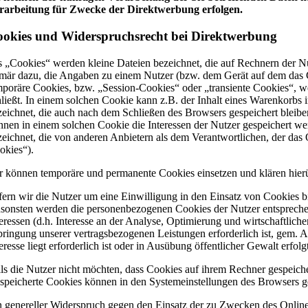
rarbeitung für Zwecke der Direktwerbung erfolgen.
okies und Widerspruchsrecht bei Direktwerbung
s „Cookies“ werden kleine Dateien bezeichnet, die auf Rechnern der N
imär dazu, die Angaben zu einem Nutzer (bzw. dem Gerät auf dem das C
mporäre Cookies, bzw. „Session-Cookies“ oder „transiente Cookies“, w
hließt. In einem solchen Cookie kann z.B. der Inhalt eines Warenkorbs
zeichnet, die auch nach dem Schließen des Browsers gespeichert bleib
nnen in einem solchen Cookie die Interessen der Nutzer gespeichert 
zeichnet, die von anderen Anbietern als dem Verantwortlichen, der das 
okies“).
r können temporäre und permanente Cookies einsetzen und klären hier
fern wir die Nutzer um eine Einwilligung in den Einsatz von Cookies bi
sonsten werden die personenbezogenen Cookies der Nutzer entspreche
teressen (d.h. Interesse an der Analyse, Optimierung und wirtschaftlic
bringung unserer vertragsbezogenen Leistungen erforderlich ist, gem. 
eresse liegt erforderlich ist oder in Ausübung öffentlicher Gewalt erfolg
lls die Nutzer nicht möchten, dass Cookies auf ihrem Rechner gespeich
speicherte Cookies können in den Systemeinstellungen des Browsers g
n genereller Widerspruch gegen den Einsatz der zu Zwecken des Onlinem