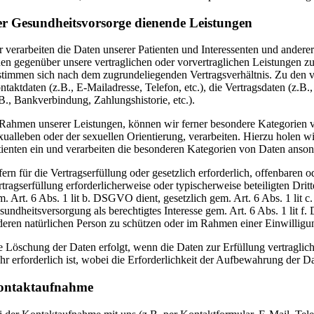
r Gesundheitsvorsorge dienende Leistungen
r verarbeiten die Daten unserer Patienten und Interessenten und anderer
nen gegenüber unsere vertraglichen oder vorvertraglichen Leistungen zu
stimmen sich nach dem zugrundeliegenden Vertragsverhältnis. Zu den ve
ntaktdaten (z.B., E-Mailadresse, Telefon, etc.), die Vertragsdaten 
.B., Bankverbindung, Zahlungshistorie, etc.).
 Rahmen unserer Leistungen, können wir ferner besondere Kategorien 
xualleben oder der sexuellen Orientierung, verarbeiten. Hierzu holen wir,
tienten ein und verarbeiten die besonderen Kategorien von Daten anso
fern für die Vertragserfüllung oder gesetzlich erforderlich, offenbare
rtragserfüllung erforderlicherweise oder typischerweise beteiligten Dri
m. Art. 6 Abs. 1 lit b. DSGVO dient, gesetzlich gem. Art. 6 Abs. 1 lit 
sundheitsversorgung als berechtigtes Interesse gem. Art. 6 Abs. 1 lit 
deren natürlichen Person zu schützen oder im Rahmen einer Einwilligun
e Löschung der Daten erfolgt, wenn die Daten zur Erfüllung vertraglic
hr erforderlich ist, wobei die Erforderlichkeit der Aufbewahrung der Da
ontaktaufnahme