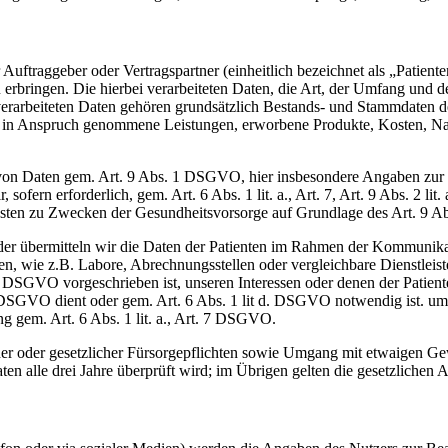
 Auftraggeber oder Vertragspartner (einheitlich bezeichnet als „Patien
 erbringen. Die hierbei verarbeiteten Daten, die Art, der Umfang und d
rarbeiteten Daten gehören grundsätzlich Bestands- und Stammdaten der 
(z.B., in Anspruch genommene Leistungen, erworbene Produkte, Kosten,
von Daten gem. Art. 9 Abs. 1 DSGVO, hier insbesondere Angaben zur G
 sofern erforderlich, gem. Art. 6 Abs. 1 lit. a., Art. 7, Art. 9 Abs. 2 
nsten zu Zwecken der Gesundheitsvorsorge auf Grundlage des Art. 9 A
n oder übermitteln wir die Daten der Patienten im Rahmen der Kommunik
tten, wie z.B. Labore, Abrechnungsstellen oder vergleichbare Dienstleis
c. DSGVO vorgeschrieben ist, unseren Interessen oder denen der Patient
f. DSGVO dient oder gem. Art. 6 Abs. 1 lit d. DSGVO notwendig ist. um 
g gem. Art. 6 Abs. 1 lit. a., Art. 7 DSGVO.
her oder gesetzlicher Fürsorgepflichten sowie Umgang mit etwaigen Gew
ten alle drei Jahre überprüft wird; im Übrigen gelten die gesetzlichen