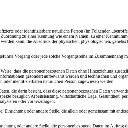
fizierte oder identifizierbare natürliche Person (im Folgenden „betroffe
ttels Zuordnung zu einer Kennung wie einem Namen, zu einer Kennnumme
werden kann, die Ausdruck der physischen, physiologischen, genetische
ausgeführte Vorgang oder jede solche Vorgangsreihe im Zusammenhang m
Weise, dass die personenbezogenen Daten ohne Hinzuziehung zusätzlic
 Informationen gesondert aufbewahrt werden und technischen und orga
en oder identifizierbaren natürlichen Person zugewiesen werden.
 Daten, die darin besteht, dass diese personenbezogenen Daten verwend
pekte bezüglich Arbeitsleistung, wirtschaftliche Lage, Gesundheit, pers
analysieren oder vorherzusagen.
rde, Einrichtung oder andere Stelle, die allein oder gemeinsam mit ande
inrichtung oder andere Stelle, die personenbezogene Daten im Auftrag d