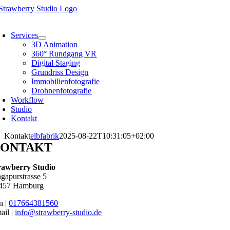
Skip
to
oggle
content
avigation
Services
3D Animation
360° Rundgang VR
Digital Staging
Grundriss Design
Immobilienfotografie
Drohnenfotografie
Workflow
Studio
Kontakt
Kontakt
elbfabrik
2025-08-22T10:31:05+02:00
ONTAKT
rawberry Studio
ngapurstrasse 5
457 Hamburg
n |
017664381560
ail |
info@strawberry-studio.de