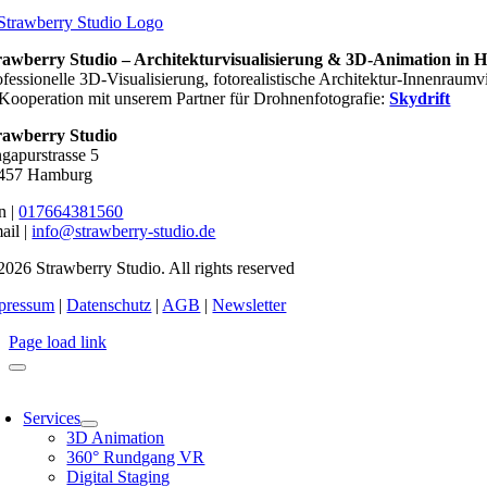
rawberry Studio – Architekturvisualisierung & 3D‑Animation in
ofessionelle 3D‑Visualisierung, fotorealistische Architektur‑Innenrau
 Kooperation mit unserem Partner für Drohnenfotografie:
Skydrift
rawberry Studio
ngapurstrasse 5
457 Hamburg
n |
017664381560
ail |
info@strawberry-studio.de
2026 Strawberry Studio. All rights reserved
pressum
|
Datenschutz
|
AGB
|
Newsletter
Page load link
oggle
avigation
Services
3D Animation
360° Rundgang VR
Digital Staging