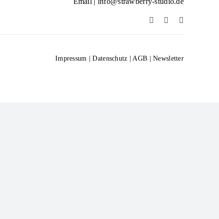
Email |
info@strawberry-studio.de
Impressum
|
Datenschutz
|
AGB
|
Newsletter