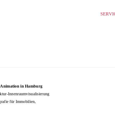
SERVI
D‑Animation in Hamburg
tektur‑Innenraumvisualisierung
afie für Immobilien,