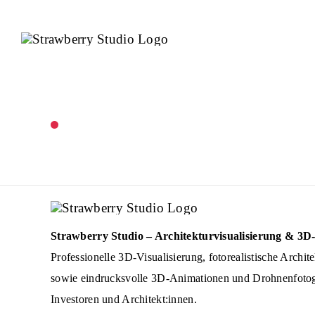
Skip
to
content
Strawberry Studio – Architekturvisualisierung & 3
Professionelle 3D‑Visualisierung, fotorealistische Archi
sowie eindrucksvolle 3D‑Animationen und Drohnenfotogr
Investoren und Architekt:innen.